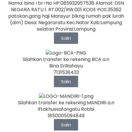
Nama: bina <br>No HP:085932957536 Alamat: DSN
NEGARA RATU 1. RT.002/RW.001 KODE POS.35362
patokan.gang haji Mansyur blkng rumah pak lurah
(alm) Desa: Negararatu Kec:Natar Kab:Lampung
selatan Provinsi:Lampung
Salin
Silahkan transfer ke rekening BCA a.n
Bina SriRahayu
7131538433
Salin
Silahkan transfer ke rekening MANDIRI a.n
Iftakhussafangatu Robbi
1850005094849
Salin