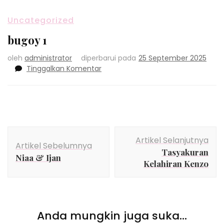
Uncategorized
bugoy 1
oleh
administrator
diperbarui pada
25 September 2025
Tinggalkan Komentar
Artikel Selanjutnya
Artikel Sebelumnya
Tasyakuran
Niaa & Ijan
Kelahiran Kenzo
Anda mungkin juga suka...