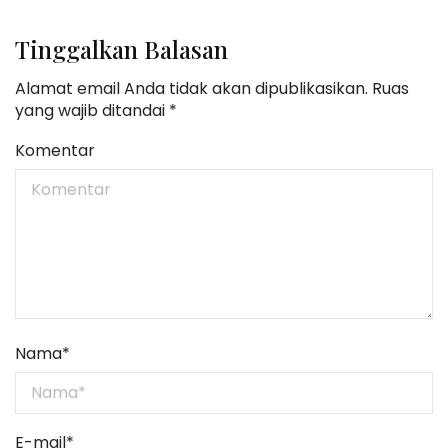
Tinggalkan Balasan
Alamat email Anda tidak akan dipublikasikan.
Ruas
yang wajib ditandai
*
Komentar
Nama
*
E-mail
*