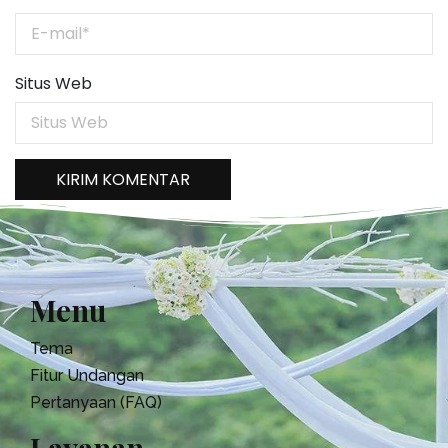
Situs Web
Menu
Tema
Fitur Undangan
Pertanyaan (FAQ)
Layanan