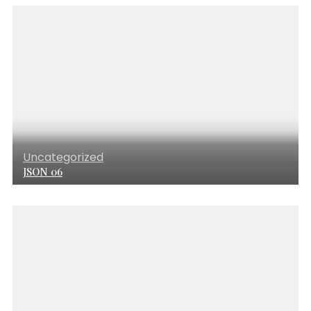
Uncategorized
JSON 06