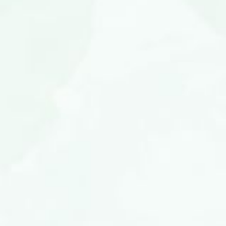
Bapak (Alm) Jefrizon
&
Ibu Minarni, S.Pd
Save The Date
QS. Ar-Rum Ayat 21