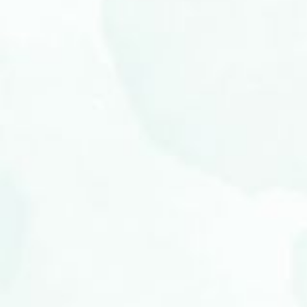
Eric & Velsa
Kami akan menikah,
dan kami ingin Anda menjadi bagian dari hari
istimewa kami!
Minggu, 6 Oktober 2024
00
00
00
00
Day(s)
Hour(s)
Minute(s)
Second(s)