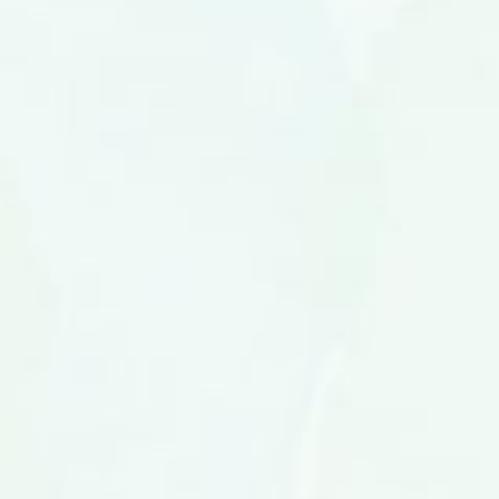
Eric Asdita Utama, S.E
Putra dari
Bapak Kamasurdi,K .S,Pd
&
Ibu Asnidar
&