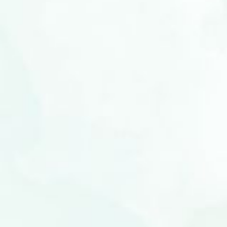
Calon Pengantin
Assalamu`alaikum Warahmatullaahi Wabarakaatuh
Maha Suci Allah yang telah menciptakan makhluk-Nya berpasang-
pasangan. Ya Allah semoga ridho-Mu tercurah mengiringi pernikahan
kami