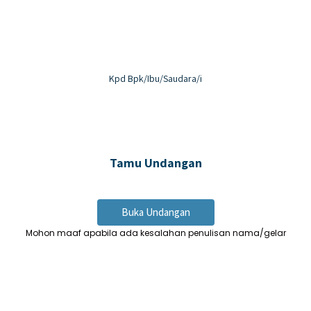
Resepsi
Kpd Bpk/Ibu/Saudara/i
Minggu
6
Oktober
2024
Tamu Undangan
Pukul 13.00 WIB - Selesai
Kediaman Mempelai Laki – Laki
Buka Undangan
Air Dingin, Bukit Buai Tapan Kecamatan Basa Ampek
Mohon maaf apabila ada kesalahan penulisan nama/gelar
Balai Tapan
Petunjuk Arah