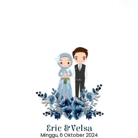
Akad Nikah
Sabtu
5
Oktober
2024
Pukul 20.00 WIB - Selesai
Kediaman Mempelai Wanita
Talang Sepakat,Riak Danau Tapan,Kecamatan Basa
Ampek Balai Tapan
Petunjuk Arah
Eric & Velsa
Minggu, 6 Oktober 2024