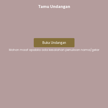
Tamu Undangan
Guestbook
Leave your wishes for us..
Buka Undangan
Mohon maaf apabila ada kesalahan penulisan nama/gelar
15
Comments