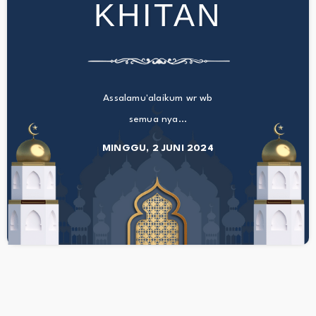
KHITAN
Assalamu'alaikum wr wb
semua nya...
MINGGU, 2 JUNI 2024