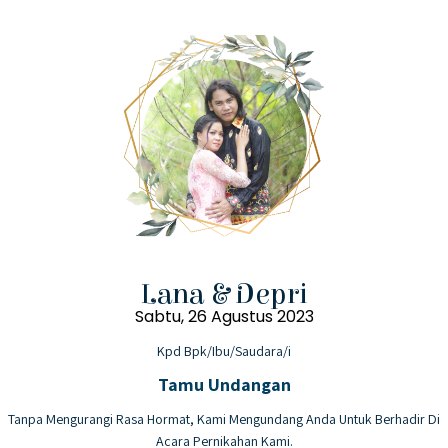
Pukul 16.00 WITA - Selesai
Rumah Kediaman Bapak Badim
No. 66 RT 002, Desa Uren, Kec. Halong, Kab. Balangan
Petunjuk Arah
Lana & Depri
Sabtu, 26 Agustus 2023
Kpd Bpk/Ibu/Saudara/i
Tamu Undangan
Tanpa Mengurangi Rasa Hormat, Kami Mengundang Anda Untuk Berhadir Di
Gallery
Acara Pernikahan Kami.