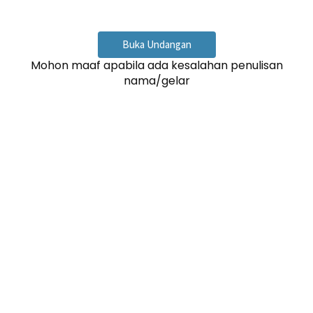
Buka Undangan
Mohon maaf apabila ada kesalahan penulisan
nama/gelar