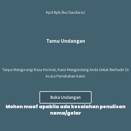
2 tahun, 1 bulan lalu
Happy wedding mada
Kpd Bpk/Ibu/Saudara/i
Dimas
Hadir
2 tahun, 1 bulan lalu
Selamat ya mada
Tamu Undangan
hernaa
Hadir
2 tahun, 1 bulan lalu
happy wedding mada dan reinaldy
Tanpa Mengurangi Rasa Hormat, Kami Mengundang Anda Untuk Berhadir Di
semoga lancar sampe hari H yaa
Acara Pernikahan Kami.
Orang tercantik wkwk
Tidak Hadir
Buka Undangan
2 tahun, 1 bulan lalu
Akhirnyaa berujung happy wedding
Mohon maaf apabila ada kesalahan penulisan
yaa, kitaa berkelana ke xxi itu ga siasia
nama/gelar