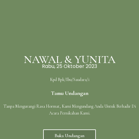
25
RESEPSI PERNIKAHAN
Rabu
NAWAL & YUNITA
10
Pukul 08.00 WIB - Selesai
Rabu, 25 Oktober 2023
Kpd Bpk/Ibu/Saudara/i
23
Tamu Undangan
Kediaman Mempelai Pria
kp. pisang batu rt 003 rw 001, Desa
Tanpa Mengurangi Rasa Hormat, Kami Mengundang Anda Untuk Berhadir Di
pahlawan setia kecamatan tarumajaya,
Acara Pernikahan Kami.
Kabupaten bekasi
PETUNJUK ARAH
Buka Undangan