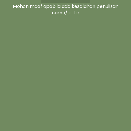
Mohon maaf apabila ada kesalahan penulisan
nama/gelar
GUESTBOOK
LEAVE YOUR WISHES FOR US..
2
Comments