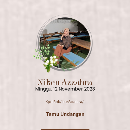
Niken Azzahra
Minggu, 12 November 2023
Kpd Bpk/Ibu/Saudara/i
Tamu Undangan