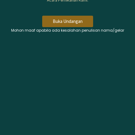
Acara Pernikahan Kami.
Petunjuk Arah
Buka Undangan
Mohon maaf apabila ada kesalahan penulisan nama/gelar
Gallery