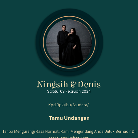
Petunjuk Arah
Resepsi Pernikahan
Sabtu
Ningsih & Denis
0
Sabtu, 03 Februari 2024
Februari
2024
Kpd Bpk/Ibu/Saudara/i
Pukul 19.00 WITA - Selesai
Tamu Undangan
Jl.poros Telkomas Lr.2
Tanpa Mengurangi Rasa Hormat, Kami Mengundang Anda Untuk Berhadir Di