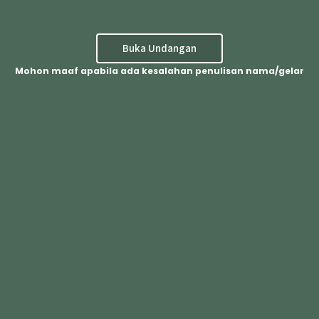
LEAVE YOUR WISHES FOR US..
Buka Undangan
Mohon maaf apabila ada kesalahan penulisan nama/gelar
12
Comments