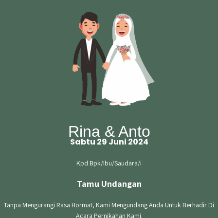
Sabtu
29
Juni
2024
Pukul 11.00 WIB - Selesai
Di Pantai Biru Kersik
Rina & Anto
Petunjuk Arah
Sabtu 29 Juni 2024
Kpd Bpk/Ibu/Saudara/i
Tamu Undangan
Guestbook
Tanpa Mengurangi Rasa Hormat, Kami Mengundang Anda Untuk Berhadir Di
Acara Pernikahan Kami.