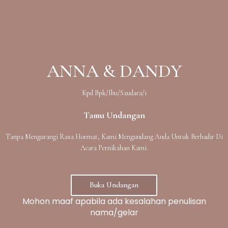
ANNA & DANDY
Kpd Bpk/Ibu/Saudara/i
Tamu Undangan
Tanpa Mengurangi Rasa Hormat, Kami Mengundang Anda Untuk Berhadir Di
Acara Pernikahan Kami.
24 . 5 . 2016
Awal Hubungan
Buka Undangan
Setahun kemudian kami menjadi sahabat dekat,
Mohon maaf apabila ada kesalahan penulisan
nama/gelar
hingga di akhir Tahun 2016 dia menyatakan
perasaannya kepada saya dan perjalanan