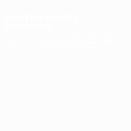
MODERN DIGITAL
INVITATION
Undangan elegan dan profesional untuk mengekspresikan suasana
acara pernikahanmu, dan merupakan cara terbaik untuk berbagi
undangan dengan cepat dan simpel di sosial media.